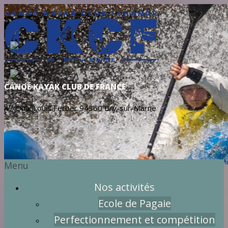
CANOË KAYAK CLUB DE FRANCE
47 Quai Louis Ferber 94360 Bry-sur-Marne
Menu
Nos activités
Ecole de Pagaie
Perfectionnement et compétition