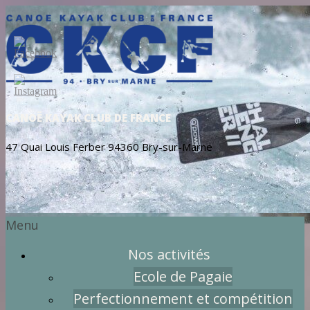
CANOË KAYAK CLUB DE FRANCE
47 Quai Louis Ferber 94360 Bry-sur-Marne
Menu
Nos activités
Ecole de Pagaie
Perfectionnement et compétition